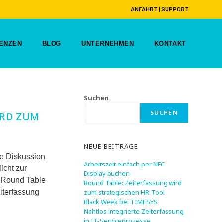
ANFAHRT
|
SUPPORT
ENZEN
BLOG
UNTERNEHMEN
KONTAKT
Suchen
SUCHEN
IRD ZUM
NEUE BEITRÄGE
e Diskussion
Arbeitszeit einfach per NFC-
icht zur
Display buchen
 Round Table
Round Table: Zeiterfassung wird
iterfassung
zum strategischen HR-Tool
Black Week bei TIMESYS
Nahtlos integrierte Zeiterfassung
in IT-Serviceprozesse