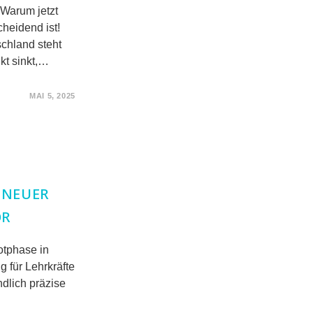
 Warum jetzt
heidend ist!
chland steht
kt sinkt,…
MAI 5, 2025
 NEUER
OR
otphase in
 für Lehrkräfte
ndlich präzise