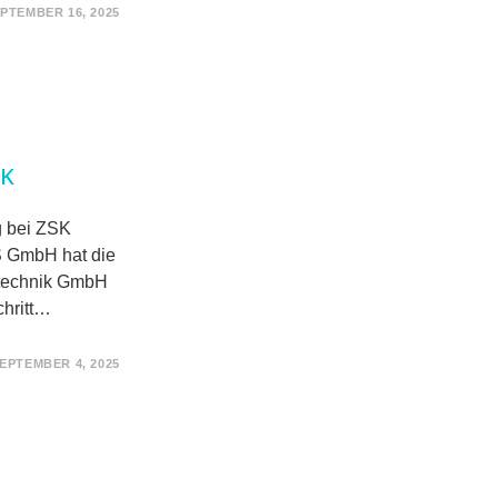
PTEMBER 16, 2025
IK
g bei ZSK
 GmbH hat die
etechnik GmbH
chritt…
EPTEMBER 4, 2025