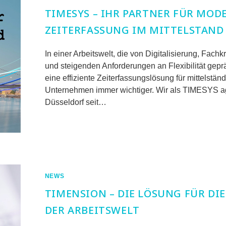
TIMESYS – IHR PARTNER FÜR MOD
ZEITERFASSUNG IM MITTELSTAND
In einer Arbeitswelt, die von Digitalisierung, Fach
und steigenden Anforderungen an Flexibilität gepräg
eine effiziente Zeiterfassungslösung für mittelstän
Unternehmen immer wichtiger. Wir als TIMESYS a
Düsseldorf seit…
FÜR
KOMMENTARE DEAKTIVIERT
TIMESYS
–
IHR
PARTNER
FÜR
MODERNE
ZEITERFASSUNG
NEWS
IM
MITTELSTAND
TIMENSION – DIE LÖSUNG FÜR DIE
DER ARBEITSWELT