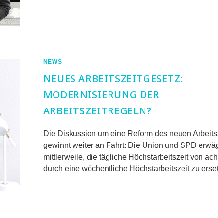
FÜR
KOMMENTARE DEAKTIVIERT
ZEITERFASSUNG
FÜR
LEHRKRÄFTE:
NEUER
IMPULS
FÜR
ÖFFENTLICHEN
NEWS
SEKTOR
NEUES ARBEITSZEITGESETZ:
MODERNISIERUNG DER
ARBEITSZEITREGELN?
Die Diskussion um eine Reform des neuen Arbeits
gewinnt weiter an Fahrt: Die Union und SPD erwä
mittlerweile, die tägliche Höchstarbeitszeit von ac
durch eine wöchentliche Höchstarbeitszeit zu ers
FÜR
KOMMENTARE DEAKTIVIERT
NEUES
ARBEITSZEITGESETZ:
MODERNISIERUNG
DER