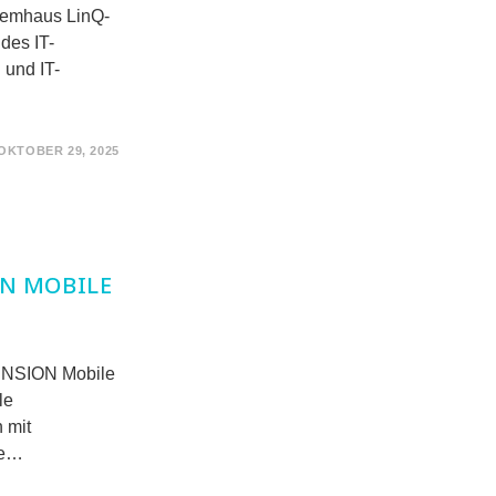
stemhaus LinQ-
des IT-
 und IT-
OKTOBER 29, 2025
N MOBILE
MENSION Mobile
le
 mit
he…