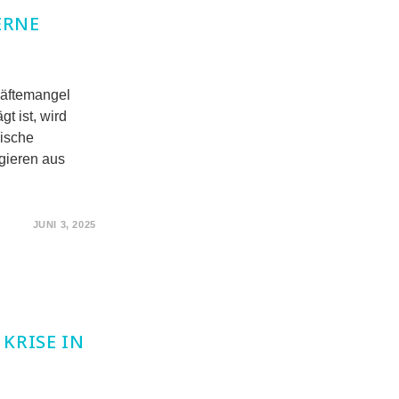
ERNE
kräftemangel
t ist, wird
dische
gieren aus
JUNI 3, 2025
 KRISE IN