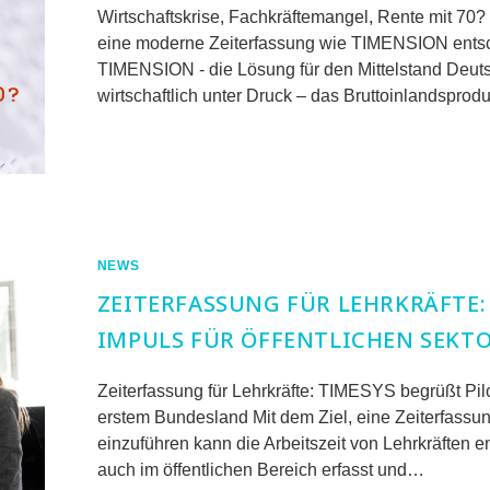
Wirtschaftskrise, Fachkräftemangel, Rente mit 70?
eine moderne Zeiterfassung wie TIMENSION entsc
TIMENSION - die Lösung für den Mittelstand Deuts
wirtschaftlich unter Druck – das Bruttoinlandsprodu
FÜR
KOMMENTARE DEAKTIVIERT
TIMENSION
–
DIE
LÖSUNG
FÜR
DIE
KRISE
IN
NEWS
DER
ARBEITSWELT
ZEITERFASSUNG FÜR LEHRKRÄFTE:
IMPULS FÜR ÖFFENTLICHEN SEKT
Zeiterfassung für Lehrkräfte: TIMESYS begrüßt Pil
erstem Bundesland Mit dem Ziel, eine Zeiterfassung
einzuführen kann die Arbeitszeit von Lehrkräften e
auch im öffentlichen Bereich erfasst und…