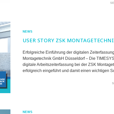
FÜR
KOMMENTARE DEAKTIVIERT
SE
MODERNES
UPDATE
DER
TIMENSION
MOBILE
APP!
NEWS
USER STORY ZSK MONTAGETECHN
Erfolgreiche Einführung der digitalen Zeiterfassun
Montagetechnik GmbH Düsseldorf – Die TIMESYS
digitale Arbeitszeiterfassung bei der ZSK Montag
erfolgreich eingeführt und damit einen wichtigen S
FÜR
KOMMENTARE DEAKTIVIERT
S
USER
STORY
ZSK
MONTAGETECHNIK
NEWS