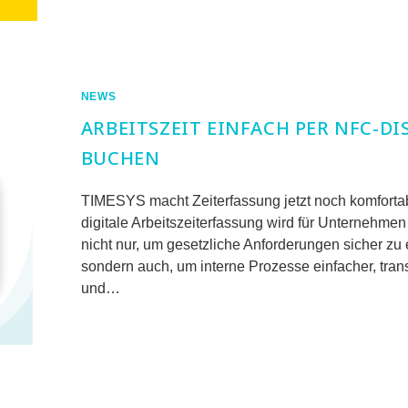
FÜR
KOMMENTARE DEAKTIVIERT
ROUND
TABLE:
ZEITERFASSUNG
WIRD
ZUM
STRATEGISCHEN
HR-
NEWS
TOOL
ARBEITSZEIT EINFACH PER NFC-DI
BUCHEN
TIMESYS macht Zeiterfassung jetzt noch komfortab
digitale Arbeitszeiterfassung wird für Unternehmen
nicht nur, um gesetzliche Anforderungen sicher zu e
sondern auch, um interne Prozesse einfacher, tran
und…
FÜR
KOMMENTARE DEAKTIVIERT
ARBEITSZEIT
EINFACH
PER
NFC-
DISPLAY
BUCHEN