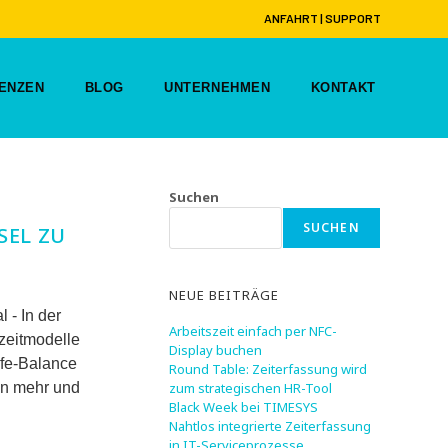
ANFAHRT
|
SUPPORT
ENZEN
BLOG
UNTERNEHMEN
KONTAKT
Suchen
SUCHEN
SEL ZU
NEUE BEITRÄGE
 - In der
Arbeitszeit einfach per NFC-
szeitmodelle
Display buchen
ife-Balance
Round Table: Zeiterfassung wird
en mehr und
zum strategischen HR-Tool
Black Week bei TIMESYS
Nahtlos integrierte Zeiterfassung
in IT-Serviceprozesse